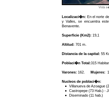
Vista a
Localizaci�n:
En el norte d
y Valles, se encuentra este
Benavente.
Superficie (Km
2
):
19,1
Altitud:
701 m.
Distancia de la capital:
55 K
Poblaci�n Total:
315 Habitan
Varones:
162.
Mujeres:
Nucleos de poblaci�n:
Villanueva de Azoague (
Castropepe (73 Hab.) -
J
Diseminado (11 hab.)