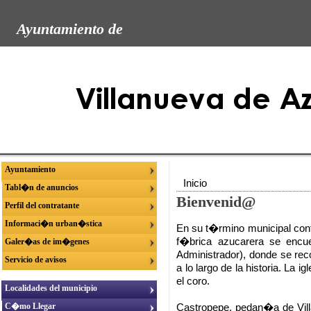
Ayuntamiento de
Ayuntamiento
Inicio
Tabl�n de anuncios
Bienvenid@
Perfil del contratante
Informaci�n urban�stica
En su t�rmino municipal conf
f�brica azucarera se encu
Galer�as de im�genes
Administrador), donde se rec
Servicio de avisos
a lo largo de la historia. La 
el coro.
Localidades del municipio
C�mo Llegar
Castropepe, pedan�a de Vil